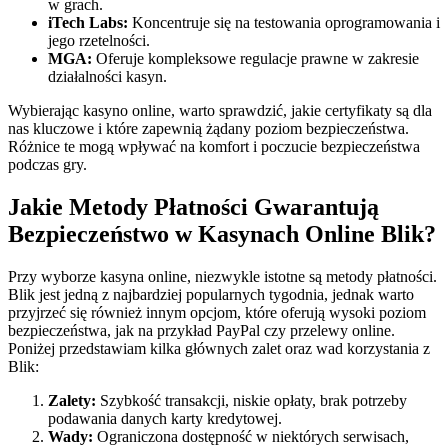
w grach.
iTech Labs:
Koncentruje się na testowania oprogramowania i
jego rzetelności.
MGA:
Oferuje kompleksowe regulacje prawne w zakresie
działalności kasyn.
Wybierając kasyno online, warto sprawdzić, jakie certyfikaty są dla
nas kluczowe i które zapewnią żądany poziom bezpieczeństwa.
Różnice te mogą wpływać na komfort i poczucie bezpieczeństwa
podczas gry.
Jakie Metody Płatności Gwarantują
Bezpieczeństwo w Kasynach Online Blik?
Przy wyborze kasyna online, niezwykle istotne są metody płatności.
Blik jest jedną z najbardziej popularnych tygodnia, jednak warto
przyjrzeć się również innym opcjom, które oferują wysoki poziom
bezpieczeństwa, jak na przykład PayPal czy przelewy online.
Poniżej przedstawiam kilka głównych zalet oraz wad korzystania z
Blik:
Zalety:
Szybkość transakcji, niskie opłaty, brak potrzeby
podawania danych karty kredytowej.
Wady:
Ograniczona dostępność w niektórych serwisach,