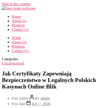
Skip to the content
Home
About Us
Products
Contact Us
Home
About Us
Products
Contact Us
Categories
Uncategorized
Jak Certyfikaty Zapewniają
Bezpieczeństwo w Legalnych Polskich
Kasynach Online Blik
Post author
By
admin
Post date
July 7, 2026