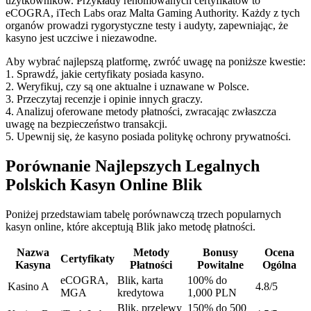
użytkowników. Przykłady renomowanych certyfikatów to
eCOGRA, iTech Labs oraz Malta Gaming Authority. Każdy z tych
organów prowadzi rygorystyczne testy i audyty, zapewniając, że
kasyno jest uczciwe i niezawodne.
Aby wybrać najlepszą platformę, zwróć uwagę na poniższe kwestie:
1. Sprawdź, jakie certyfikaty posiada kasyno.
2. Weryfikuj, czy są one aktualne i uznawane w Polsce.
3. Przeczytaj recenzje i opinie innych graczy.
4. Analizuj oferowane metody płatności, zwracając zwłaszcza
uwagę na bezpieczeństwo transakcji.
5. Upewnij się, że kasyno posiada politykę ochrony prywatności.
Porównanie Najlepszych Legalnych
Polskich Kasyn Online Blik
Poniżej przedstawiam tabelę porównawczą trzech popularnych
kasyn online, które akceptują Blik jako metodę płatności.
Nazwa
Metody
Bonusy
Ocena
Certyfikaty
Kasyna
Płatności
Powitalne
Ogólna
eCOGRA,
Blik, karta
100% do
Kasino A
4.8/5
MGA
kredytowa
1,000 PLN
Blik, przelewy
150% do 500