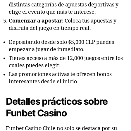
distintas categorías de apuestas deportivas y
elige el evento que más te interese.
Comenzar a apostar:
Coloca tus apuestas y
disfruta del juego en tiempo real.
Depositando desde solo $5,000 CLP puedes
empezar a jugar de inmediato.
Tienes acceso a más de 12,000 juegos entre los
cuales puedes elegir.
Las promociones activas te ofrecen bonos
interesantes desde el inicio.
Detalles prácticos sobre
Funbet Casino
Funbet Casino Chile no solo se destaca por su