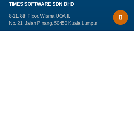
TIMES SOFTWARE SDN BHD
8-11, 8th Floor, Wisma UOA II,
No. 21, Jalan Pinang, 50450 Kuala Lumpur
TIMES SOFTWARE PTE LTD
No. 10 Jalan Besar,
# 14-01 Sim Lim Tower Singapore 208787
Anti-Corruption & Anti Bribery Policy
Data Privacy
Data Processing Addendum