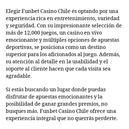
Elegir Funbet Casino Chile es optando por una
experiencia rica en entretenimiento, variedad
y seguridad. Con su impresionante selección de
más de 12,000 juegos, un casino en vivo
emocionante y múltiples opciones de apuestas
deportivas, se posiciona como un destino
superior para los aficionados al juego. Además,
su atención al detalle en la usabilidad y el
soporte al cliente hacen que cada visita sea
agradable.
Si estás buscando un lugar donde puedas
disfrutar de apuestas emocionantes y la
posibilidad de ganar grandes premios, no
busques más. Funbet Casino Chile ofrece una
experiencia integral que no querrás perderte.