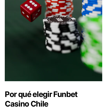
Por qué elegir Funbet
Casino Chile