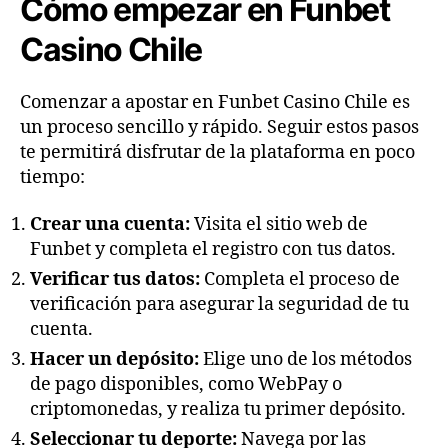
Cómo empezar en Funbet
Casino Chile
Comenzar a apostar en Funbet Casino Chile es
un proceso sencillo y rápido. Seguir estos pasos
te permitirá disfrutar de la plataforma en poco
tiempo:
Crear una cuenta:
Visita el sitio web de
Funbet y completa el registro con tus datos.
Verificar tus datos:
Completa el proceso de
verificación para asegurar la seguridad de tu
cuenta.
Hacer un depósito:
Elige uno de los métodos
de pago disponibles, como WebPay o
criptomonedas, y realiza tu primer depósito.
Seleccionar tu deporte:
Navega por las